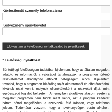
Kiértesítendő személy telefonszáma
Kedvezmény igénybevétel
Elolvastam a Felelősségi nyilatkozatot és jelentkezek
* Felelősségi nyilatkozat
Büntetőjogi felelősségem tudatában kijelentem, hogy az általam megadott
adatok, és információk a valóságot tartalmazzák, a programon történő
részvételemet akadályozó eltitkolt betegségem nincs. Kijelentem
továbbá, hogy a programon kizárólag saját akaratomból és elhatározásból
kívánok részt venni, melynek ellenértékeként a részvételi díjat, mint
egyösszegű foglalót befizetem. Amennyiben akadályoztatásom esetén a
megjelölt programon nem tudok részt venni, azt a program kezdetét
három héttel megelőzően, a szervezők felé írásban, vagy telefonon
jelzem. Tudomásul veszem, hogy a tevékenységek során alkoholt,