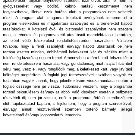
ajzószereket, teljesítménynövelő szereket, házi orvos által fel nem írt
gyógyszereket vagy bódító, kábító hatású készítményt nem
fogyaszthatok, illetve ezek hatása alatt a programokon nem vehetek
részt. A program alatt magamra kötelező érvényűnek ismerem el a
program viselkedési és magatartási szabályait és a trénerektől kapott
utasításokat. A kötelező óvó, és biztonsági szabályokat nem szegem
meg, a trénerek és programvezető utasításait maradéktalanul betartom,
az előírt védő felszerelést rendeltetésszerűen használom. Vállalom
továbbá, hogy a fenti szabályok és/vagy kapott utasítások be nem
tartása esetén minden, önhibámból keletkezett kár és sérülés miatt a
felelősség kizárólag engem terhel. Amennyiben a rám bízott felszerelés a
nem rendeltetésszerű használat vagy gondatlanság miatt saját hibámból
sérül meg, vész el, vagy rongálódik meg, a keletkezett kárt, vagy javítási
költséget megtérítem. A foglaló jogi természetével tisztában vagyok és
tudatában vagyok annak, hogy jelentkezésem visszamondása esetén a
foglaló összege nem jár vissza. Tudomásul veszem, hogy a programba
történő bekerülésem és/vagy az abból való kiesésem esetén a befizetett
részvételi díj nem jár vissza, erről a programra történő jelentkezésem
előtt tájékoztatást kaptam, s kijelentem, hogy a program szervezőivel,
és/vagy annak résztvevőivel szemben történő bármely jellegű
követelésről és/vagy jogorvoslatról lemondok.