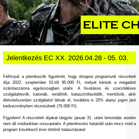
Jelentkezés EC XX. 2026.04.28 - 05. 03.
Felhívjuk a jelentkezők figyelmét, hogy ötnapos programunk részvételi
díja 2022. szeptember 01-től 95.000 Ft, melyet kérünk a megadott
számlaszámra egyösszegben utalni. A hivatásos és szerződéses
szolgálattevők, katonák, rendőrök, katasztrófavédők, mentősök, akik
életvitelszerűen szolgálatot látnak el, továbbra is 20% alanyi jogon járó
kedvezményben részesülnek (76.000 Ft).
Figyelem! A részvételi díjakat tárgyév január 31. utáni lemondás esetén
nem áll módunkban visszautalni. A jelentkezési határidő után nincs mód a
program következő évre történő halasztására!