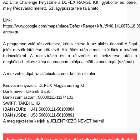
Az Elite Challenge helyszíne a DEFEX RANGE Kft. gyakorló- és lőtere,
mely Pécsvárad mellett, Szilágypuszta felé található.
Link:
https://www.google.com/maps/place/Defex+Range+Kft./@46.1416876,18
entry=ttu
A programon való részvételhez, kérjük töltse ki az alábbi űrlapot! A *-gal
jelölt mezők kitöltése kötelező. A kitöltés után e-mail-t küldünk a további
tudnivalókról. A regisztráció és a részvételi díj befizetése után a
megküldött felkészülési csomagban találja a jelölt azonosítóját (számát).
A részvételi díjat az alábbiak szerint kérjük elutalni:
Kedvezményezett: DEFEX Magyarország Kft.
Bank neve: Takarék Bank
Bankszámlaszám: 50800111-11174101
SWIFT: TAKBHUHB
IBAN (EUR): HU41 50800111-58108884
IBAN (USD): HU58 50800111-58108891
A megjegyzésbe kérjük a JELENTKEZŐ NEVÉT beírni!
Figyelem! Az adott év január 31-e után befizetett részvételi díjakat