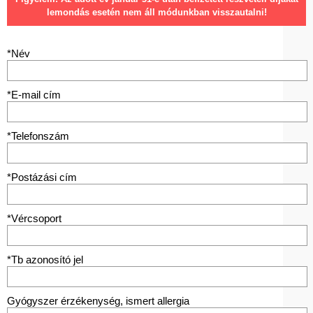
lemondás esetén nem áll módunkban visszautalni!
*Név
*E-mail cím
*Telefonszám
*Postázási cím
*Vércsoport
*Tb azonosító jel
Gyógyszer érzékenység, ismert allergia