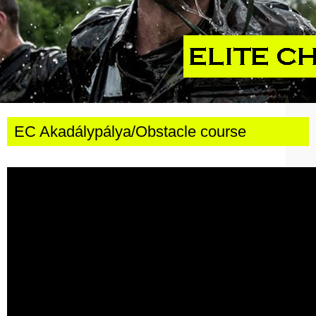
EC Akadálypálya/Obstacle course